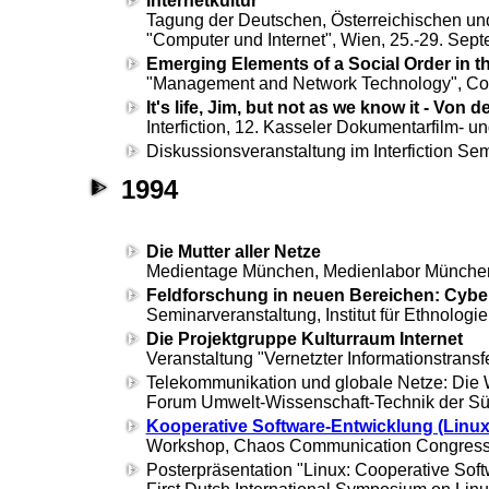
Internetkultur
Tagung der Deutschen, Österreichischen und 
"Computer und Internet", Wien, 25.-29. Sep
Emerging Elements of a Social Order in th
"Management and Network Technology", Cos
It's life, Jim, but not as we know it - Von
Interfiction, 12. Kasseler Dokumentarfilm- 
Diskussionsveranstaltung im Interfiction Sem
1994
Die Mutter aller Netze
Medientage München, Medienlabor München
Feldforschung in neuen Bereichen: Cyb
Seminarveranstaltung, Institut für Ethnologie
Die Projektgruppe Kulturraum Internet
Veranstaltung "Vernetzter Informationstransf
Telekommunikation und globale Netze: Die 
Forum Umwelt-Wissenschaft-Technik der Süd
Kooperative Software-Entwicklung (Linu
Workshop, Chaos Communication Congress,
Posterpräsentation "Linux: Cooperative Sof