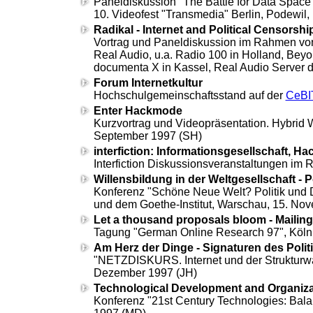
Paneldiskussion "The Battle for Data Space -
10. Videofest "Transmedia" Berlin, Podewil, 
Radikal - Internet and Political Censorsh
Vortrag und Paneldiskussion im Rahmen v
Real Audio, u.a. Radio 100 in Holland, Be
documenta X in Kassel,
Real Audio Server de
Forum Internetkultur
Hochschulgemeinschaftsstand auf der
CeBI
Enter Hackmode
Kurzvortrag und Videopräsentation. Hybrid W
September 1997 (SH)
interfiction: Informationsgesellschaft, Ha
Interfiction
Diskussionsveranstaltungen im R
Willensbildung in der Weltgesellschaft - 
Konferenz "Schöne Neue Welt? Politik und Dem
und dem Goethe-Institut, Warschau, 15. No
Let a thousand proposals bloom - Mailing
Tagung "
German Online Research 97
", Köl
Am Herz der Dinge - Signaturen des Polit
"NETZDISKURS. Internet und der Strukturwa
Dezember 1997 (JH)
Technological Development and Organizat
Konferenz "21st Century Technologies: Bal