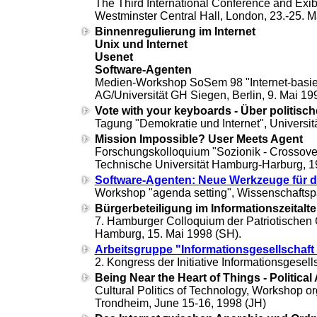
The Third International Conference and Exibi
Westminster Central Hall, London, 23.-25.
Binnenregulierung im Internet
Unix und Internet
Usenet
Software-Agenten
Medien-Workshop SoSem 98 "Internet-basier
AG/Universität GH Siegen, Berlin, 9. Mai 1
Vote with your keyboards - Über politisc
Tagung "Demokratie und Internet", Universit
Mission Impossible? User Meets Agent
Forschungskolloquium "
Sozionik - Crossove
Technische Universität Hamburg-Harburg, 
Software-Agenten: Neue Werkzeuge für di
Workshop "agenda setting", Wissenschaftspa
Bürgerbeteiligung im Informationszeital
7. Hamburger Colloquium der Patriotischen 
Hamburg, 15. Mai 1998 (SH).
Arbeitsgruppe "Informationsgesellschaft
2. Kongress der Initiative Informationsgesel
Being Near the Heart of Things - Political 
Cultural Politics of Technology
, Workshop or
Trondheim, June 15-16, 1998 (JH)