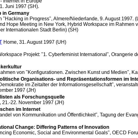
 Internet in Europe"
1. Juni 1997 (SH).
ip in Germany
on
"Hacking in Progress"
, Almere/Niederlande, 9. August 1997. (
yond Hope Meeting in New York, Hybrid Workspace im Rahmen vo
r Internationalen Stadt Berlin
) (SH)
T
Home, 31. August 1997 (UH)
orkspace Projekt: "1. Cyberfeminist International", Orangerie 
ckerkultur
ahmen von "Konfigurationen. Zwischen Kunst und Medien", Kas
Politische Organisations- und Repräsentationsformen im Int
okratie im Zeitalter der Informationsgesellschaft", veranstalte
vember 1997 (JH)
listen als Forschungsquelle
n, 21.-22. November 1997 (JH)
ischen im Internet
ndel von Kommunikation und Öffentlichkeit", Tagung der
Evan
ional Change: Differing Patterns of Innovation
ancing Economic, Social and Environmental Goals", OECD Foru