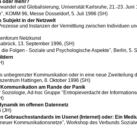
n oder mehr?
wandel und Globalisierung, Universität Karlsruhe, 21.-23. Juni
e", KOMM 96, Messe Düsseldorf, 5. Juli 1996 (SH)
s Subjekt in der Netzwelt
rozesse und Instanzen der Vermittlung zwischen Individuen und
tenforum Netzkunst
brück, 13. September 1996, (SH)
 die Folgen - Soziale und Psychologische Aspekte", Berlin, 5.
ildern
H)
unbegrenzter Kommunikation oder in eine neue Zweiteilung de
szentrum Hattingen
, 8. Oktober 1996 (SH)
!" Kommunikation am Rande der Panik
 Soziologie, Ad-hoc Gruppe "Entropieverdacht der Informations
H)
sdynamik im offenen Datennetz
 (JH)
 von Gebrauchsstandards im Usenet (Internet) oder: Ein Medi
en neuer Kommunikationsnetze", Workshop des
Verbunds Sozialw