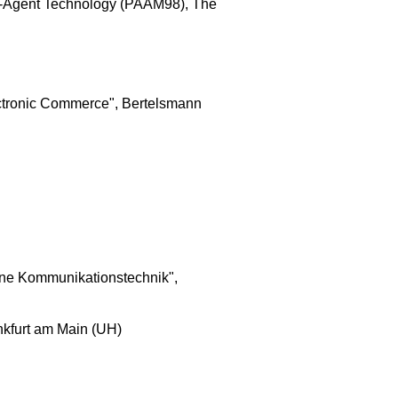
i-Agent Technology (
PAAM98
), The
ctronic Commerce", Bertelsmann
rne Kommunikationstechnik"
,
ankfurt am Main (UH)