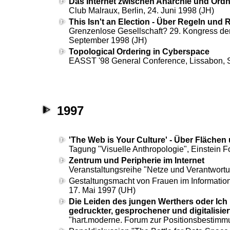
Das Internet zwischen Anarchie und Ord
Club Malraux, Berlin, 24. Juni 1998 (JH)
This Isn't an Election - Über Regeln und 
Grenzenlose Gesellschaft? 29. Kongress der
September 1998 (JH)
Topological Ordering in Cyberspace
EASST
'98 General Conference, Lissabon, S
1997
'The Web is Your Culture' - Über Fläche
Tagung "Visuelle Anthropologie", Einstein 
Zentrum und Peripherie im Internet
Veranstaltungsreihe "Netze und Verantwortu
Gestaltungsmacht von Frauen im Informations
17. Mai 1997 (UH)
Die Leiden des jungen Werthers oder Ich 
gedruckter, gesprochener und digitalisier
"
hart.moderne. Forum zur Positionsbestimmun