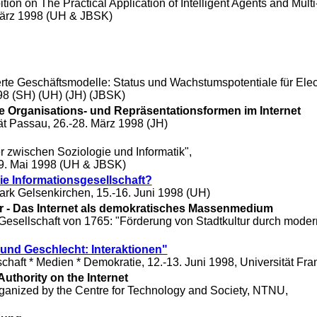
tion on The Practical Application of Intelligent Agents and Mult
 März 1998 (UH & JBSK)
te Geschäftsmodelle: Status und Wachstumspotentiale für Ele
998 (SH) (UH) (JH) (JBSK)
he Organisations- und Repräsentationsformen im Internet
ät Passau, 26.-28. März 1998 (JH)
r zwischen Soziologie und Informatik
",
19. Mai 1998 (UH & JBSK)
e Informationsgesellschaft?
rk Gelsenkirchen, 15.-16. Juni 1998 (UH)
ter - Das Internet als demokratisches Massenmedium
Gesellschaft von 1765:
"Förderung von Stadtkultur durch mode
 und Geschlecht: Interaktionen"
lschaft * Medien * Demokratie, 12.-13. Juni 1998, Universität Fr
Authority on the Internet
ganized by the Centre for Technology and Society, NTNU,