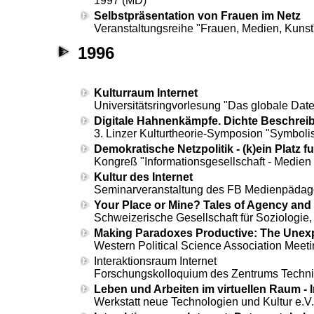
1997 (MD)
Selbstpräsentation von Frauen im Netz
Veranstaltungsreihe "Frauen, Medien, Kunst
1996
Kulturraum Internet
Universitätsringvorlesung "Das globale Date
Digitale Hahnenkämpfe. Dichte Beschrei
3. Linzer Kulturtheorie-Symposion "Symboli
Demokratische Netzpolitik - (k)ein Platz 
Kongreß "
Informationsgesellschaft - Medien
Kultur des Internet
Seminarveranstaltung des FB Medienpädagog
Your Place or Mine? Tales of Agency and
Schweizerische Gesellschaft für Soziologie,
Making Paradoxes Productive: The Unexp
Western Political Science Association Meeti
Interaktionsraum Internet
Forschungskolloquium des
Zentrums Technik
Leben und Arbeiten im virtuellen Raum - I
Werkstatt neue Technologien und Kultur e.V.