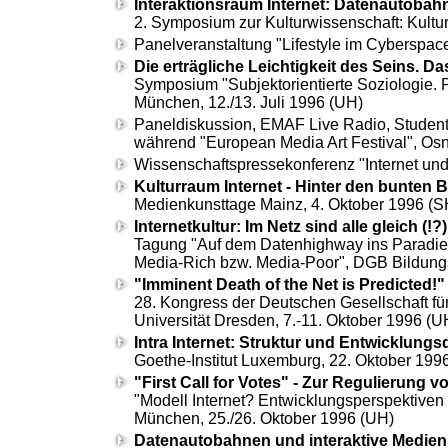
Interaktionsraum Internet: Datenautobah
2. Symposium zur Kulturwissenschaft: Kultur
Panelveranstaltung "Lifestyle im Cyberspac
Die erträgliche Leichtigkeit des Seins. Da
Symposium "Subjektorientierte Soziologie. P
München, 12./13. Juli 1996 (UH)
Paneldiskussion, EMAF Live Radio, Studen
während
"European Media Art Festival",
Osna
Wissenschaftspressekonferenz "Internet und
Kulturraum Internet - Hinter den bunten B
Medienkunsttage Mainz,
4. Oktober 1996 (S
Internetkultur: Im Netz sind alle gleich (!?)
Tagung "Auf dem Datenhighway ins Paradies 
Media-Rich bzw. Media-Poor",
DGB Bildung
"Imminent Death of the Net is Predicted
28. Kongress der Deutschen Gesellschaft für
Universität Dresden, 7.-11. Oktober 1996 (U
Intra Internet: Struktur und Entwicklung
Goethe-Institut Luxemburg, 22. Oktober 1996
"First Call for Votes" - Zur Regulierung
"Modell Internet? Entwicklungsperspektiv
München, 25./26. Oktober 1996 (UH)
Datenautobahnen und interaktive Medien